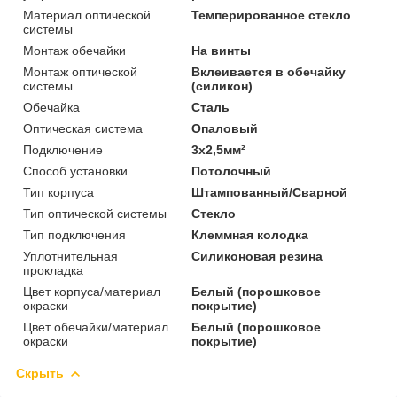
Материал оптической
Темперированное стекло
системы
Монтаж обечайки
На винты
Монтаж оптической
Вклеивается в обечайку
системы
(силикон)
Обечайка
Сталь
Оптическая система
Опаловый
Подключение
3х2,5мм²
Способ установки
Потолочный
Тип корпуса
Штампованный/Сварной
Тип оптической системы
Стекло
Тип подключения
Клеммная колодка
Уплотнительная
Силиконовая резина
прокладка
Цвет корпуса/материал
Белый (порошковое
окраски
покрытие)
Цвет обечайки/материал
Белый (порошковое
окраски
покрытие)
Скрыть