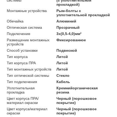
системы
(с уплотнительной
прокладкой)
Монтажные устройства
Рым-болты с
уплотнительной прокладкой
Обечайка
Алюминий
Оптическая система
Прозрачный
Подключение
3х(0,5-4,0)мм²
Размещение монтажных
Фиксированное
устройств
Способ установки
Подвесной
Тип корпуса
Литой
Тип корпуса ПРА
Литой
Тип монтажных устройств
Литой
Тип оптической системы
Стекло
Тип подключения
Кабель
Уплотнительная
Кремнийорганическая
прокладка
резина
Цвет корпуса ПРА/
Черный (порошковое
материал окраски
покрытие)
Цвет корпуса/материал
Черный (порошковое
окраски
покрытие)