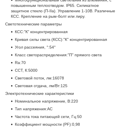
повышенным теплоотводом. IP65. Силикатное
защитное стекло (П-IIa). Управление 1-10В. Различные
КСС. Крепление на рым-болт или лиру.
Светотехнические параметры
КСС:"К" концентрированная
Кривая силы света (КСС):"К" концентрированная
Угол рассеяния, °:54°
Класс светораспределения:"П" прямого света
Ra:70
CCT, К:5000
Световой поток, лм:16078
Световая отдача, лм/Вт:125
Электротехнические характеристики
Номинальное напряжение, В:220
Тип напряжения:AC
Частота тока питающей сети, Гц:50
Коэффициент мощности (PF):0,98