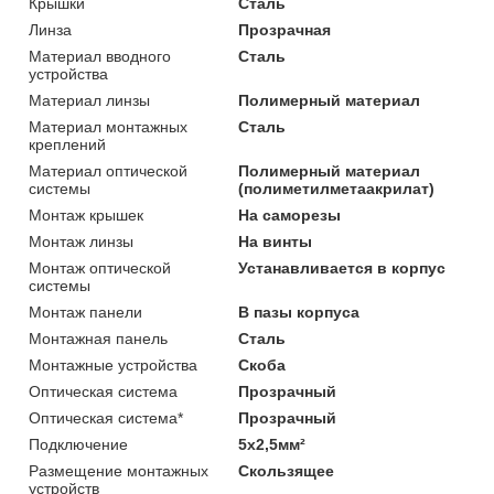
Крышки
Сталь
Линза
Прозрачная
Материал вводного
Сталь
устройства
Материал линзы
Полимерный материал
Материал монтажных
Сталь
креплений
Материал оптической
Полимерный материал
системы
(полиметилметаакрилат)
Монтаж крышек
На саморезы
Монтаж линзы
На винты
Монтаж оптической
Устанавливается в корпус
системы
Монтаж панели
В пазы корпуса
Монтажная панель
Сталь
Монтажные устройства
Скоба
Оптическая система
Прозрачный
Оптическая система*
Прозрачный
Подключение
5х2,5мм²
Размещение монтажных
Скользящее
устройств