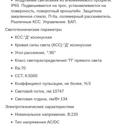
IP65. Подвешивается на трос, устанавливается на
поверхность, поворотный кронштейн. Защитное
закаленное стекло, П-IIа, полимерный рассеиватель.
Различные КСС. Управление. БАП.
Светотехнические параметры
КСС:"Д" косинусная
Кривая силы света (КСС):"Д" косинусная
Угол рассеяния, °:95°
Класс светораспределения:"П" прямого света
Ra:70
CCT, К:5000
Коэффициент пульсации, не более, %:5
Световой поток, лм:10747
Световая отдача, лм/Вт:134
Электротехнические характеристики
Номинальное напряжение, В:220
Тип напряжения:AC/DC