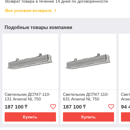
Возврат товара в течение 14 дней по договоренности
Все условия возврата
Подобные товары компании
Светильник ДСП47-110-
Светильник ДСП47-110-
Свет
131 Arsenal NL 750
631 Arsenal NL 750
Arse
187 100
187 100
94 
₸
₸
Купить
Купить