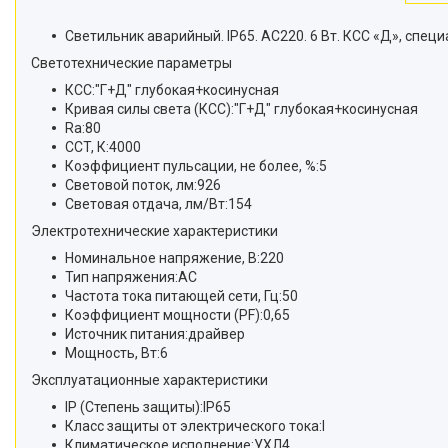
Светильник аварийный. IP65. АС220. 6 Вт. КСС «Д», спец
Светотехнические параметры
КСС:"Г+Д" глубокая+косинусная
Кривая силы света (КСС):"Г+Д" глубокая+косинусная
Ra:80
CCT, К:4000
Коэффициент пульсации, не более, %:5
Световой поток, лм:926
Световая отдача, лм/Вт:154
Электротехнические характеристики
Номинальное напряжение, В:220
Тип напряжения:AC
Частота тока питающей сети, Гц:50
Коэффициент мощности (PF):0,65
Источник питания:драйвер
Мощность, Вт:6
Эксплуатационные характеристики
IP (Степень защиты):IP65
Класс защиты от электрического тока:I
Климатическое исполнение:УХЛ4