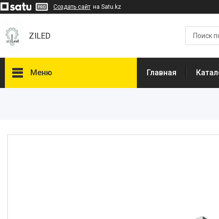
Создать сайт
на Satu.kz
ZILED
Меню
Главная
Катал
Каталог
GALAD
Световые Технологии
ФАРЛАЙТ
АСТЗ
NLCO
INNOLUX
О нас
Отзывы