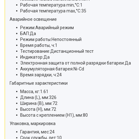
Рабочая температура min,°C:1
Рабочая температура max,°C:35
Аварийное освещение
Режим:Аварийный режим
БАП:Да
Режим работы:Непостоянный
Время работы, ч:1
Тестирование:Дистанционный тест
Индикатор:Да
Электронная защита от полной разрядки батареи:Да
Аккумуляторная батарея:Ni-Cd
Время зарядки, ч:24
Габаритные характеристики
Масса, кг:1.61
Длина (L), мм:326
Ширина (B), мм:72
Высота (H), мм:72
Высота с креплением (H1), мм:80
Упаковка, маркировка
Гарантия, мес:24
Срок службы, лет:10