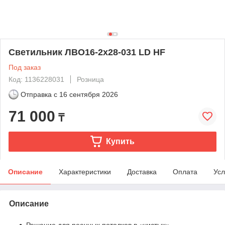
Светильник ЛВО16-2х28-031 LD HF
Под заказ
Код: 1136228031
Розница
Отправка с
16 сентября 2026
71 000
₸
Купить
Описание
Характеристики
Доставка
Оплата
Усл
Описание
Решение для реечных потолков в «чистых»