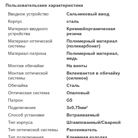
Пользовательские характеристики
Вводное устройство
Сальниковый ввод
Корпус
сталь
Материал вводного
Кремнийорганическая
устройства
резина
Материал оптической
Полимерный материал
системы
(поликарбонат)
Материал патрона
Полимерный материал,
медь
Монтаж обечайки
На винты
Монтаж оптической
Вклеивается в обечайку
системы
(силикон)
Обечайка
Сталь
Оптическая система
Опаловый
Патрон
G5
Подключение
3х0,75мм²
Способ установки
Встраиваемый
Тип корпуса
Штампованный/Сварной
Тип оптической системы
Рассеиватель
Тип подключения
Клеммная колодка