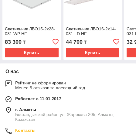
Светильник ЛВО15-2х28-
Светильник ЛВО16-2х14-
Свет
031 WP HF
031 LD HF
031 
83 300
44 700
32 
₸
₸
Купить
Купить
О нас
Рейтинг не сформирован
Менее 5 отзывов за последний год
Работает с 11.01.2017
г. Алматы
Бостандыкский район ул. Жарокова 205, Алматы,
Казахстан
Контакты