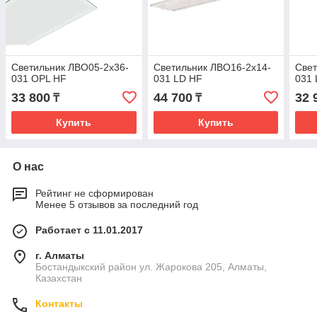
Светильник ЛВО05-2х36-
Светильник ЛВО16-2х14-
Свет
031 OPL HF
031 LD HF
031 
33 800
44 700
32 
₸
₸
Купить
Купить
О нас
Рейтинг не сформирован
Менее 5 отзывов за последний год
Работает с 11.01.2017
г. Алматы
Бостандыкский район ул. Жарокова 205, Алматы,
Казахстан
Контакты