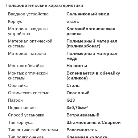
Пользовательские характеристики
Вводное устройство
Сальниковый ввод
Корпус
сталь
Материал вводного
Кремнийорганическая
устройства
резина
Материал оптической
Полимерный материал
системы
(поликарбонат)
Материал патрона
Полимерный материал,
медь
Монтаж обечайки
На винты
Монтаж оптической
Вклеивается в обечайку
системы
(силикон)
Обечайка
Сталь
Оптическая система
Опаловый
Патрон
G13
Подключение
3х0,75мм²
Способ установки
Встраиваемый
Тип корпуса
Штампованный/Сварной
Тип оптической системы
Рассеиватель
Тип подключения
Клеммная колодка