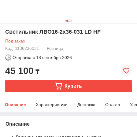
Светильник ЛВО16-2х36-031 LD HF
Под заказ
Код: 1136236031
Розница
Отправка с
18 сентября 2026
45 100
₸
Купить
Описание
Характеристики
Доставка
Оплата
Усл
Описание
Решение для реечных потолков в «чистых»