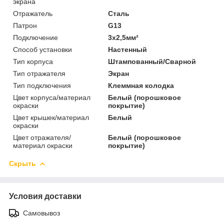
экрана
Отражатель
Сталь
Патрон
G13
Подключение
3х2,5мм²
Способ установки
Настенный
Тип корпуса
Штампованный/Сварной
Тип отражателя
Экран
Тип подключения
Клеммная колодка
Цвет корпуса/материал
Белый (порошковое
окраски
покрытие)
Цвет крышек/материал
Белый
окраски
Цвет отражателя/
Белый (порошковое
материал окраски
покрытие)
Скрыть
Условия доставки
Самовывоз