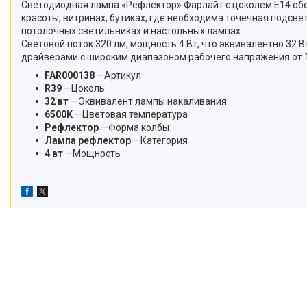
Светодиодная лампа «Рефлектор» Фарлайт с цоколем Е14 обе
красоты, витринах, бутиках, где необходима точечная подсв
потолочных светильниках и настольных лампах.
Световой поток 320 лм, мощность 4 Вт, что эквивалентно 32
драйверами с широким диапазоном рабочего напряжения от 17
FAR000138
—Артикул
R39
—Цоколь
32 вт
—Эквивалент лампы накаливания
6500К
—Цветовая температура
Рефлектор
—Форма колбы
Лампа рефлектор
—Категория
4 вт
—Мощность