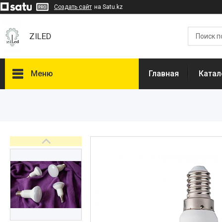
Создать сайт
на Satu.kz
ZILED
Меню
Главная
Катал
Каталог
GALAD
Световые Технологии
ФАРЛАЙТ
АСТЗ
NLCO
INNOLUX
О нас
Отзывы