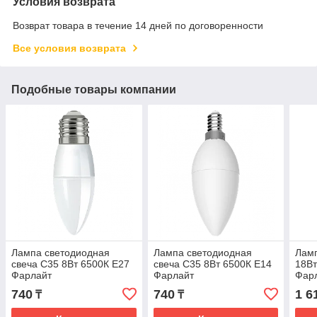
Условия возврата
Возврат товара в течение 14 дней по договоренности
Все условия возврата
Подобные товары компании
Лампа светодиодная
Лампа светодиодная
Ламп
свеча С35 8Вт 6500К Е27
свеча С35 8Вт 6500К Е14
18В
Фарлайт
Фарлайт
Фар
740
740
1 6
₸
₸