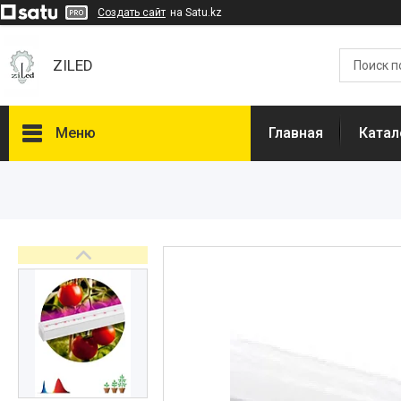
Создать сайт
на Satu.kz
ZILED
Меню
Главная
Катал
Каталог
GALAD
Световые Технологии
ФАРЛАЙТ
АСТЗ
NLCO
INNOLUX
О нас
Отзывы