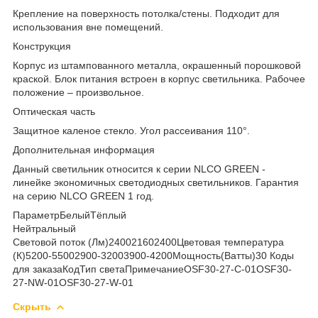
Крепление на поверхность потолка/стены. Подходит для
использования вне помещений.
Конструкция
Корпус из штампованного металла, окрашенный порошковой
краской. Блок питания встроен в корпус светильника. Рабочее
положение – произвольное.
Оптическая часть
Защитное каленое стекло. Угол рассеивания 110°.
Дополнительная информация
Данный светильник относится к серии NLCO GREEN -
линейке экономичных светодиодных светильников. Гарантия
на серию NLCO GREEN 1 год.
ПараметрБелыйТёплый
Нейтральный
Световой поток
(Лм)
240021602400Цветовая температура
(К)
5200-55002900-32003900-4200Мощность
(Ватты)
30 Коды
для заказаКодТип светаПримечаниеOSF30-27-C-01
OSF30-
27-NW-01
OSF30-27-W-01
Скрыть