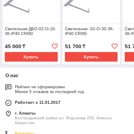
Светильник ДБО-02-О-16-
Светильник -02-О-30-3К-
Свет
3К-IP40 CRI90
IP40 CRI90
3К-I
45 000
51 700
51 
₸
₸
Купить
Купить
О нас
Рейтинг не сформирован
Менее 5 отзывов за последний год
Работает с 11.01.2017
г. Алматы
Бостандыкский район ул. Жарокова 205, Алматы,
Казахстан
Контакты