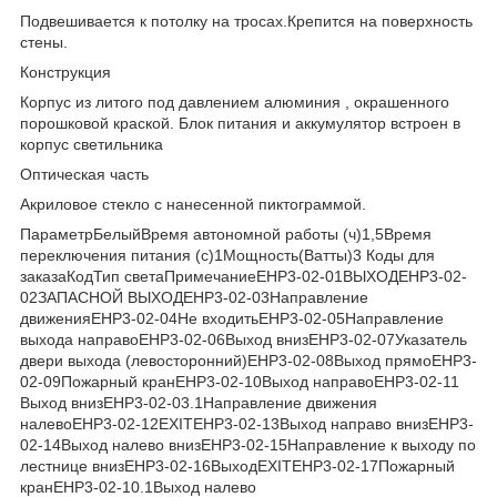
Подвешивается к потолку на тросах.Крепится на поверхность
стены.
Конструкция
Корпус из литого под давлением алюминия , окрашенного
порошковой краской. Блок питания и аккумулятор встроен в
корпус светильника
Оптическая часть
Акриловое стекло с нанесенной пиктограммой.
ПараметрБелыйВремя автономной работы
(ч)
1,5Время
переключения питания
(с)
1Мощность
(Ватты)
3 Коды для
заказаКодТип светаПримечаниеEHP3-02-01
ВЫХОДEHP3-02-
02
ЗАПАСНОЙ ВЫХОДEHP3-02-03
Направление
движенияEHP3-02-04
Не входитьEHP3-02-05
Направление
выхода направоEHP3-02-06
Выход внизEHP3-02-07
Указатель
двери выхода (левосторонний)EHP3-02-08
Выход прямоEHP3-
02-09
Пожарный кранEHP3-02-10
Выход направоEHP3-02-11
Выход внизEHP3-02-03.1
Направление движения
налевоEHP3-02-12
EXITEHP3-02-13
Выход направо внизEHP3-
02-14
Выход налево внизEHP3-02-15
Направление к выходу по
лестнице внизEHP3-02-16
ВыходEXITEHP3-02-17
Пожарный
кранEHP3-02-10.1
Выход налево