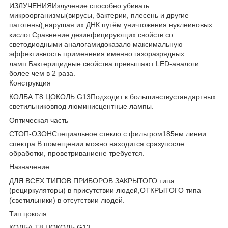
ИЗЛУЧЕНИЯИзлучение способно убивать
микроорганизмы(вирусы, бактерии, плесень и другие
патогены),нарушая их ДНК путём уничтожения нуклеиновых
кислот.Сравнение дезинфицирующих свойств со
светодиодными аналогамидоказало максимальную
эффективность применения именно газоразрядных
ламп.Бактерицидные свойства превышают LED-аналоги
более чем в 2 раза.
Конструкция
КОЛБА Т8 ЦОКОЛЬ G13Подходит к большинствустандартных
светильниковпод люминисцентные лампы.
Оптическая часть
СТОП-ОЗОНСпециальное стекло с фильтром185нм линии
спектра.В помещении можно находится сразупосле
обработки, проветриваниене требуется.
Назначение
ДЛЯ ВСЕХ ТИПОВ ПРИБОРОВ:ЗАКРЫТОГО типа
(рециркуляторы) в присутствии людей,ОТКРЫТОГО типа
(светильники) в отсутствии людей.
Тип цоколя
КОЛБА Т8 ЦОКОЛЬ G13