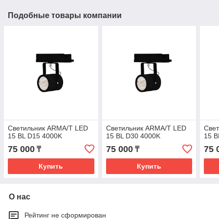
Подобные товары компании
Светильник ARMA/T LED
Светильник ARMA/T LED
Све
15 BL D15 4000K
15 BL D30 4000K
15 B
75 000
75 000
75 
₸
₸
Купить
Купить
О нас
Рейтинг не сформирован