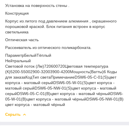
Установка на поверхность стены .
Конструкция
Корпус из литого под давлением алюминия , окрашенного
порошковой краской. Блок питания встроен в корпус
светильника
Оптическая часть
Рассеиватель из оптического поликарбоната.
ПараметрБелыйТёплый
Нейтральный
Световой поток
(Лм)
720600720Цветовая температура
(К)
5200-55002900-32003900-4200Мощность
(Ватты)
6 Коды
для заказаКодТип светаПримечаниеDSW6-05-C-01(S)
цвет
корпуса - матовый серыйDSW6-05-W-01(S)
цвет корпуса -
матовый серыйDSW6-05-NW-01(S)
цвет корпуса - матовый
серыйDSW6-05-C-01(B)
цвет корпуса - матовый чёрныйDSW6-
05-W-01(B)
цвет корпуса - матовый чёрныйDSW6-05-NW-01(B)
цвет корпуса - матовый чёрный
Скрыть