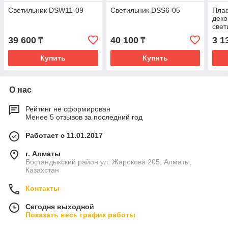
Светильник DSW11-09
Светильник DSS6-05
Плаф
деко
свет
акри
39 600
40 100
3 1
₸
₸
чер
Купить
Купить
О нас
Рейтинг не сформирован
Менее 5 отзывов за последний год
Работает с 11.01.2017
г. Алматы
Бостандыкский район ул. Жарокова 205, Алматы,
Казахстан
Контакты
Сегодня выходной
Показать весь график работы