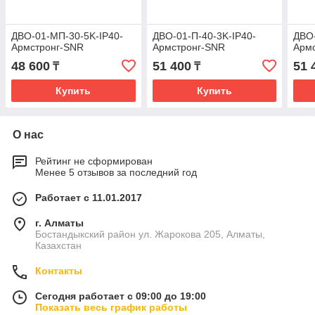
ДВО-01-МП-30-5K-IP40-
ДВО-01-П-40-3K-IP40-
ДВО-
Aрмстронг-SNR
Aрмстронг-SNR
Aрм
48 600
51 400
51 
₸
₸
Купить
Купить
О нас
Рейтинг не сформирован
Менее 5 отзывов за последний год
Работает с 11.01.2017
г. Алматы
Бостандыкский район ул. Жарокова 205, Алматы,
Казахстан
Контакты
Сегодня работает с 09:00 до 19:00
Показать весь график работы