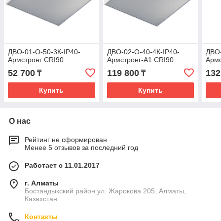
ДВО-01-О-50-3К-IP40-
ДВО-02-О-40-4К-IP40-
ДВО-
Армстронг CRI90
Армстронг-А1 CRI90
Армс
52 700
119 800
132
₸
₸
Купить
Купить
О нас
Рейтинг не сформирован
Менее 5 отзывов за последний год
Работает с 11.01.2017
г. Алматы
Бостандыкский район ул. Жарокова 205, Алматы,
Казахстан
Контакты