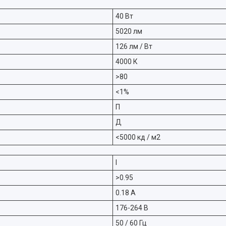
40 Вт
5020 лм
126 лм / Вт
4000 К
>80
<1%
П
Д
<5000 кд / м2
I
>0.95
0.18 А
176-264 В
50 / 60 Гц