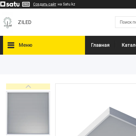
Создать сайт
на Satu.kz
ZILED
Меню
Главная
Катал
Каталог
GALAD
Световые Технологии
ФАРЛАЙТ
АСТЗ
NLCO
INNOLUX
О нас
Отзывы