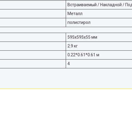
Встраиваемый / Накладной / По
Металл
полистирол
595х595х55 мм
2.9 кг
0.22*0.61*0.61 м
4