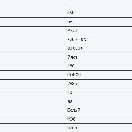
IP40
нет
УХЛ4
- 20 + 40°C
80 000 ч.
7 лет
180
HONGLI
2835
10
да
Белый
IK08
опал