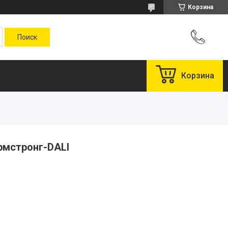
Корзина
Корзина
рмстронг-DALI