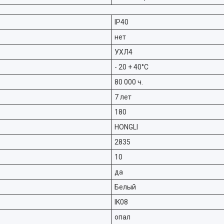
IP40
нет
УХЛ4
- 20 + 40°C
80 000 ч.
7 лет
180
HONGLI
2835
10
да
Белый
IK08
опал