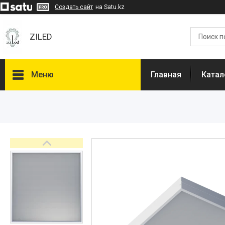
Создать сайт
на Satu.kz
ZILED
Меню
Главная
Катал
Каталог
GALAD
Световые Технологии
ФАРЛАЙТ
АСТЗ
NLCO
INNOLUX
О нас
Отзывы