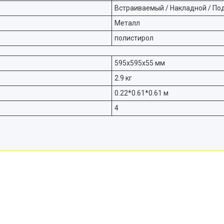
Встраиваемый / Накладной / По
Металл
полистирол
595х595х55 мм
2.9 кг
0.22*0.61*0.61 м
4