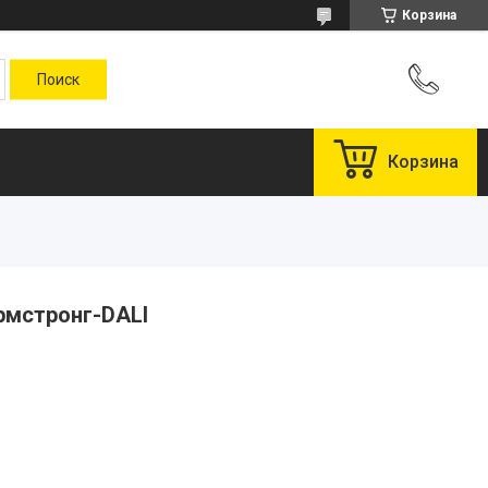
Корзина
Корзина
рмстронг-DALI