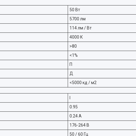
50 Вт
5700 лм
114 лм / Вт
4000 К
>80
<1%
П
Д
<5000 кд / м2
I
0.95
0.24 А
176-264 В
50 / 60 Гц