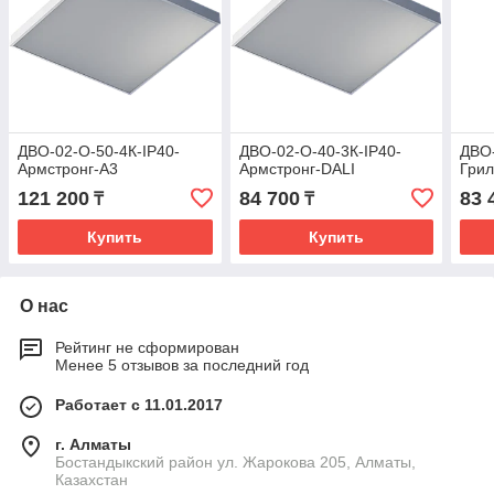
ДВО-02-О-50-4К-IP40-
ДВО-02-О-40-3К-IP40-
ДВО-
Армстронг-А3
Армстронг-DALI
Грил
121 200
84 700
83 
₸
₸
Купить
Купить
О нас
Рейтинг не сформирован
Менее 5 отзывов за последний год
Работает с 11.01.2017
г. Алматы
Бостандыкский район ул. Жарокова 205, Алматы,
Казахстан