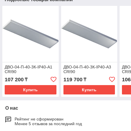
ДВО-04-П-40-3К-IP40-А1
ДВО-04-П-40-3К-IP40-А3
ДВО-
CRI90
CRI90
CRI
107 200
119 700
106
₸
₸
Купить
Купить
О нас
Рейтинг не сформирован
Менее 5 отзывов за последний год