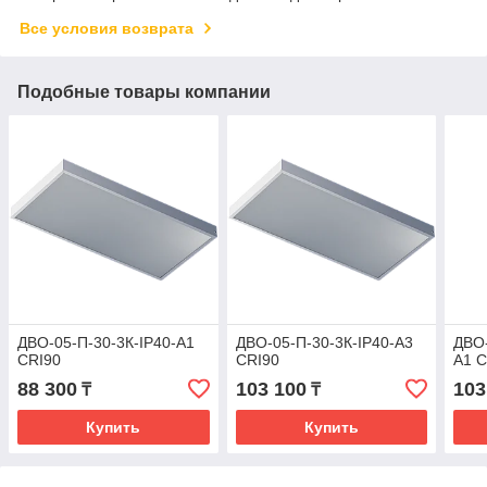
Все условия возврата
Подобные товары компании
ДВО-05-П-30-3К-IP40-А1
ДВО-05-П-30-3К-IP40-А3
ДВО-
CRI90
CRI90
А1 C
88 300
103 100
103
₸
₸
Купить
Купить