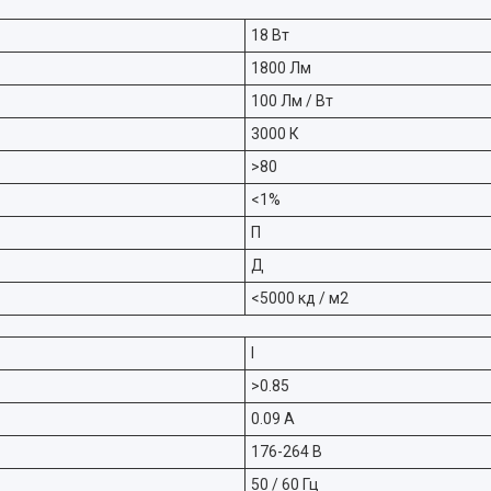
18 Вт
1800 Лм
100 Лм / Вт
3000 К
>80
<1%
П
Д
<5000 кд / м2
I
>0.85
0.09 А
176-264 В
50 / 60 Гц