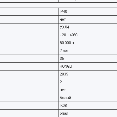
IP40
нет
УХЛ4
- 20 + 40°C
80 000 ч.
7 лет
36
HONGLI
2835
2
нет
Белый
IK08
опал