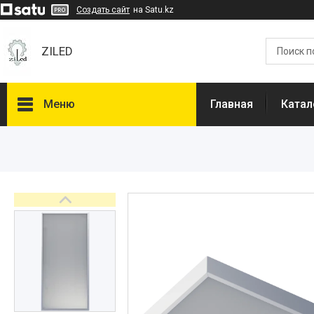
Создать сайт
на Satu.kz
ZILED
Меню
Главная
Катал
Каталог
GALAD
Световые Технологии
ФАРЛАЙТ
АСТЗ
NLCO
INNOLUX
О нас
Отзывы