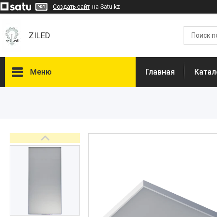
Создать сайт
на Satu.kz
ZILED
Меню
Главная
Катал
Каталог
GALAD
Световые Технологии
ФАРЛАЙТ
АСТЗ
NLCO
INNOLUX
О нас
Отзывы