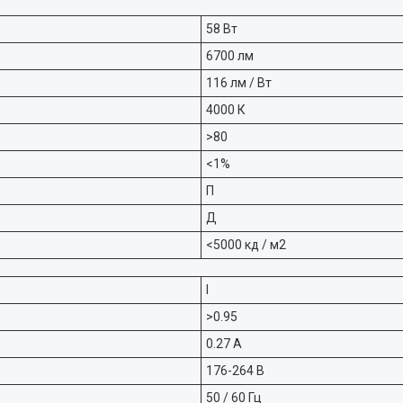
58 Вт
6700 лм
116 лм / Вт
4000 К
>80
<1%
П
Д
<5000 кд / м2
I
>0.95
0.27 А
176-264 В
50 / 60 Гц