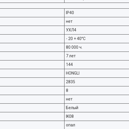
IP40
нет
УХЛ4
- 20 + 40°C
80 000 ч.
7 лет
144
HONGLI
2835
8
нет
Белый
IK08
опал