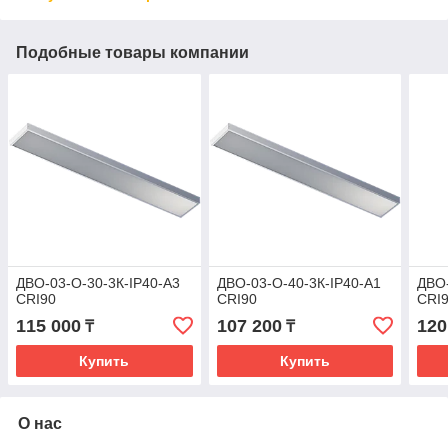
Подобные товары компании
ДВО-03-О-30-3К-IP40-А3
ДВО-03-О-40-3К-IP40-А1
ДВО-
CRI90
CRI90
CRI
115 000
107 200
120
₸
₸
Купить
Купить
О нас