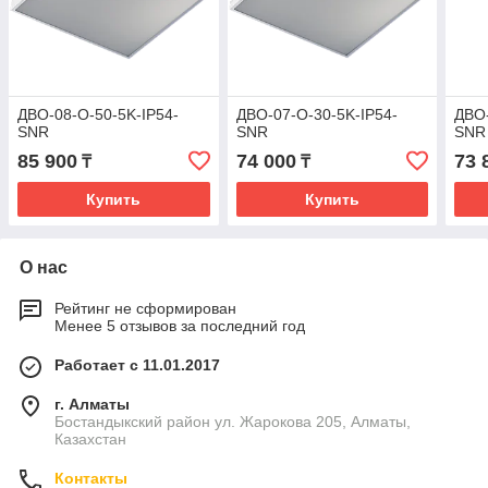
ДВО-08-О-50-5K-IP54-
ДВО-07-О-30-5K-IP54-
ДВО-
SNR
SNR
SNR
85 900
74 000
73 
₸
₸
Купить
Купить
О нас
Рейтинг не сформирован
Менее 5 отзывов за последний год
Работает с 11.01.2017
г. Алматы
Бостандыкский район ул. Жарокова 205, Алматы,
Казахстан
Контакты