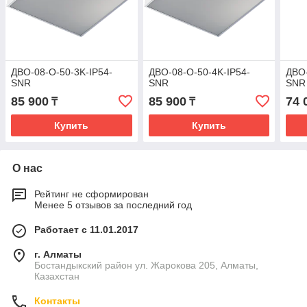
ДВО-08-О-50-3K-IP54-
ДВО-08-О-50-4K-IP54-
ДВО-
SNR
SNR
SNR
85 900
85 900
74 
₸
₸
Купить
Купить
О нас
Рейтинг не сформирован
Менее 5 отзывов за последний год
Работает с 11.01.2017
г. Алматы
Бостандыкский район ул. Жарокова 205, Алматы,
Казахстан
Контакты