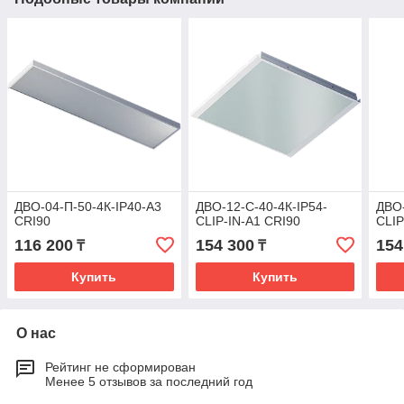
ДВО-04-П-50-4К-IP40-А3
ДВО-12-С-40-4К-IP54-
ДВО-
CRI90
CLIP-IN-А1 CRI90
CLIP
116 200
154 300
154
₸
₸
Купить
Купить
О нас
Рейтинг не сформирован
Менее 5 отзывов за последний год