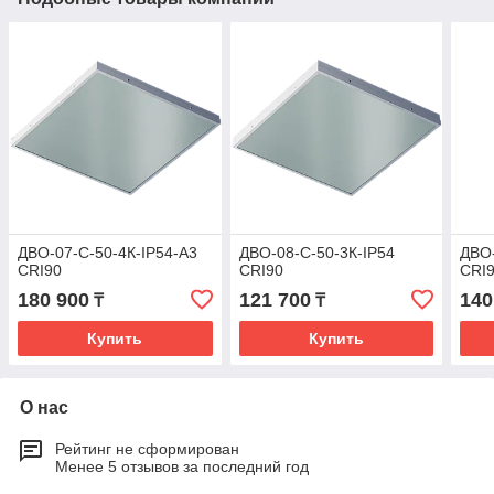
ДВО-07-С-50-4К-IP54-А3
ДВО-08-С-50-3К-IP54
ДВО-
CRI90
CRI90
CRI
180 900
121 700
140
₸
₸
Купить
Купить
О нас
Рейтинг не сформирован
Менее 5 отзывов за последний год