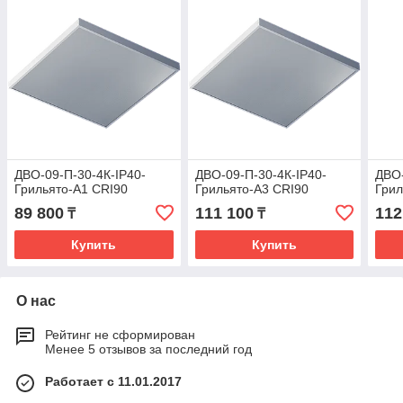
ДВО-09-П-30-4К-IP40-
ДВО-09-П-30-4К-IP40-
ДВО-
Грильято-А1 CRI90
Грильято-А3 CRI90
Грил
89 800
111 100
112
₸
₸
Купить
Купить
О нас
Рейтинг не сформирован
Менее 5 отзывов за последний год
Работает с 11.01.2017