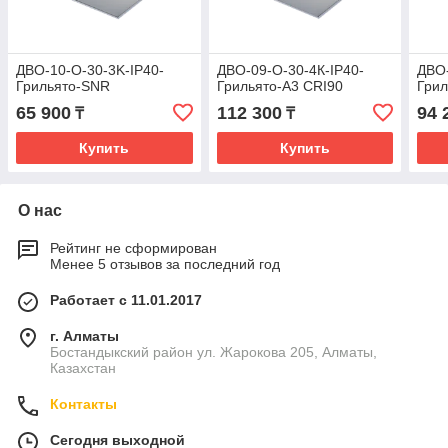
ДВО-10-О-30-3K-IP40-
ДВО-09-О-30-4К-IP40-
ДВО-
Грильято-SNR
Грильято-А3 CRI90
Грил
65 900
112 300
94 
₸
₸
Купить
Купить
О нас
Рейтинг не сформирован
Менее 5 отзывов за последний год
Работает с 11.01.2017
г. Алматы
Бостандыкский район ул. Жарокова 205, Алматы,
Казахстан
Контакты
Сегодня выходной