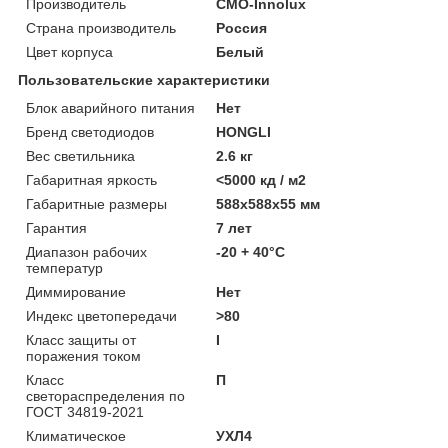
Производитель
CMO-Innolux
Страна производитель
Россия
Цвет корпуса
Белый
Пользовательские характеристики
Блок аварийного питания
Нет
Бренд светодиодов
HONGLI
Вес светильника
2.6 кг
Габаритная яркость
<5000 кд / м2
Габаритные размеры
588х588х55 мм
Гарантия
7 лет
Диапазон рабочих
-20 + 40°C
температур
Диммирование
Нет
Индекс цветопередачи
>80
Класс защиты от
I
поражения током
Класс
П
светораспределения по
ГОСТ 34819-2021
Климатическое
УХЛ4