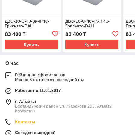
ДВО-10-О-40-3К-IP40-
ДВО-10-О-40-4К-IP40-
ДВО-
Грильято-DALI
Грильято-DALI
Грил
83 400
83 400
83 
₸
₸
Купить
Купить
О нас
Рейтинг не сформирован
Менее 5 отзывов за последний год
Работает с 11.01.2017
г. Алматы
Бостандыкский район ул. Жарокова 205, Алматы,
Казахстан
Контакты
Сегодня выходной