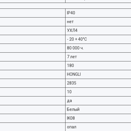
IP40
нет
УХЛ4
- 20 + 40°C
80 000 ч.
7 лет
180
HONGLI
2835
10
да
Белый
IK08
опал