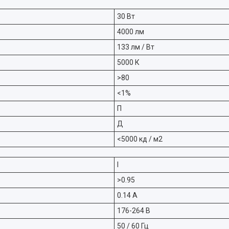
30 Вт
4000 лм
133 лм / Вт
5000 К
>80
<1%
П
Д
<5000 кд / м2
I
>0.95
0.14 А
176-264 В
50 / 60 Гц