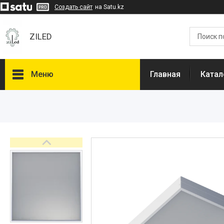
Создать сайт
на Satu.kz
ZILED
Меню
Главная
Катал
Каталог
GALAD
Световые Технологии
ФАРЛАЙТ
АСТЗ
NLCO
INNOLUX
О нас
Отзывы