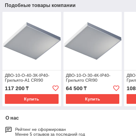
Подобные товары компании
ДВО-10-О-40-3К-IP40-
ДВО-10-О-30-4К-IP40-
ДВО-
Грильято-А1 CRI90
Грильято CRI90
Грил
117 200
64 500
108
₸
₸
Купить
Купить
О нас
Рейтинг не сформирован
Менее 5 отзывов за последний год