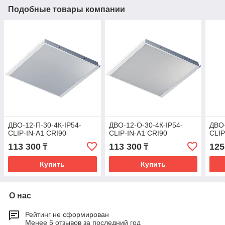
Подобные товары компании
ДВО-12-П-30-4К-IP54-
ДВО-12-О-30-4К-IP54-
ДВО-
CLIP-IN-А1 CRI90
CLIP-IN-А1 CRI90
CLIP
113 300
113 300
125
₸
₸
Купить
Купить
О нас
Рейтинг не сформирован
Менее 5 отзывов за последний год