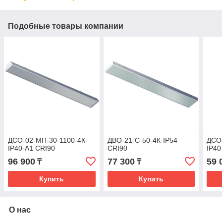
Подобные товары компании
ДСО-02-МП-30-1100-4К-
ДВО-21-С-50-4К-IP54
ДСО-
IP40-A1 CRI90
CRI90
IP40
96 900
77 300
59 
₸
₸
Купить
Купить
О нас