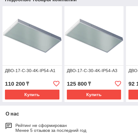
ДВО-17-С-30-4K-IP54-A1
ДВО-17-С-30-4K-IP54-A3
ДВО-
110 200
125 800
92 
₸
₸
Купить
Купить
О нас
Рейтинг не сформирован
Менее 5 отзывов за последний год