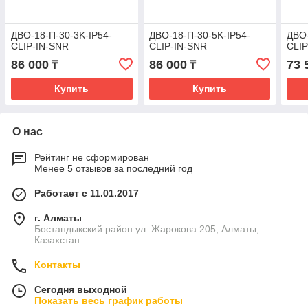
ДВО-18-П-30-3K-IP54-
ДВО-18-П-30-5K-IP54-
ДВО-
CLIP-IN-SNR
CLIP-IN-SNR
CLIP
86 000
86 000
73 
₸
₸
Купить
Купить
О нас
Рейтинг не сформирован
Менее 5 отзывов за последний год
Работает с 11.01.2017
г. Алматы
Бостандыкский район ул. Жарокова 205, Алматы,
Казахстан
Контакты
Сегодня выходной
Показать весь график работы