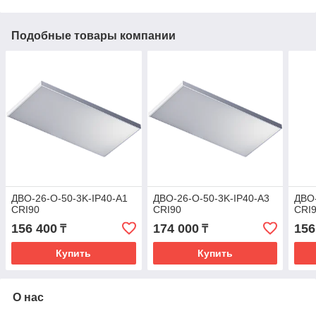
Подобные товары компании
ДВО-26-O-50-3K-IP40-A1
ДВО-26-O-50-3K-IP40-A3
ДВО-
CRI90
CRI90
CRI
156 400
174 000
156
₸
₸
Купить
Купить
О нас