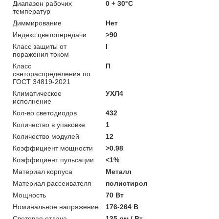
Диапазон рабочих
0 + 30°C
температур
Диммирование
Нет
Индекс цветопередачи
>90
Класс защиты от
I
поражения током
Класс
П
светораспределения по
ГОСТ 34819-2021
Климатическое
УХЛ4
исполнение
Кол-во светодиодов
432
Количество в упаковке
1
Количество модулей
12
Коэффициент мощности
>0.98
Коэффициент пульсации
<1%
Материал корпуса
Металл
Материал рассеивателя
полистирол
Мощность
70 Вт
Номинальное напряжение
176-264 В
Световая отдача
135 лм / Вт