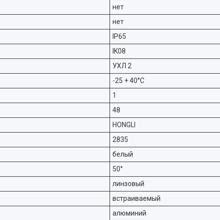
нет
нет
IP65
IK08
УХЛ 2
-25 + 40°C
1
48
HONGLI
2835
белый
50°
линзовый
встраиваемый
алюминий