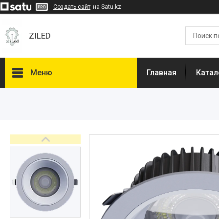
Создать сайт
на Satu.kz
ZILED
Меню
Главная
Катал
Каталог
GALAD
Световые Технологии
ФАРЛАЙТ
АСТЗ
NLCO
INNOLUX
О нас
Отзывы