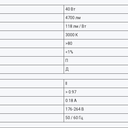
40 Вт
4700 лм
118 лм / Вт
3000 К
>80
<1%
П
Д
II
> 0.97
0.18 А
176-264 В
50 / 60 Гц