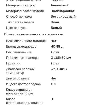
Материал корпуса
Алюминий
Материал рассеивателя
Поликарбонат
Способ монтажа
Встраиваемый
Тип рассеивателя
Опал
Цвет корпуса
Белый
Пользовательские характеристики
Блок аварийного питания
Нет
Бренд светодиодов
HONGLI
Вес светильника
1.5 кг
Габаритные размеры
Ø 185х80 мм
Гарантия
7 лет
Диапазон рабочих
-25 + 40°C
температур
Диммирование
Нет
Индекс цветопередачи
>90
Класс защиты от
II
поражения током
Класс
П
светораспределения по