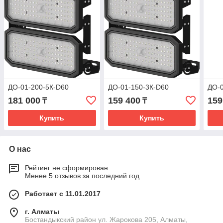
ДО-01-200-5К-D60
ДО-01-150-3К-D60
ДО-0
181 000
159 400
159
₸
₸
Купить
Купить
О нас
Рейтинг не сформирован
Менее 5 отзывов за последний год
Работает с 11.01.2017
г. Алматы
Бостандыкский район ул. Жарокова 205, Алматы,