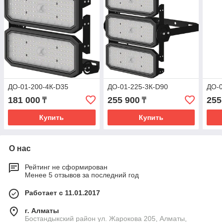
ДО-01-200-4К-D35
ДО-01-225-3К-D90
ДО-0
181 000
255 900
255
₸
₸
Купить
Купить
О нас
Рейтинг не сформирован
Менее 5 отзывов за последний год
Работает с 11.01.2017
г. Алматы
Бостандыкский район ул. Жарокова 205, Алматы,