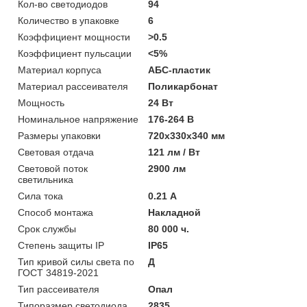
Кол-во светодиодов
94
Количество в упаковке
6
Коэффициент мощности
>0.5
Коэффициент пульсации
<5%
Материал корпуса
АБС-пластик
Материал рассеивателя
Поликарбонат
Мощность
24 Вт
Номинальное напряжение
176-264 В
Размеры упаковки
720х330х340 мм
Световая отдача
121 лм / Вт
Световой поток
2900 лм
светильника
Сила тока
0.21 А
Способ монтажа
Накладной
Срок службы
80 000 ч.
Степень защиты IP
IP65
Тип кривой силы света по
Д
ГОСТ 34819-2021
Тип рассеивателя
Опал
Типоразмер светодиода
2835