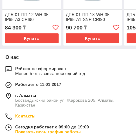
ДПБ-01-ПП-12-WH-3К-
ДПБ-01-ПП-18-WH-3К-
ДПБ
IP65-А3 CRI90
IP65-А1-SNR CRI90
IP65
84 300
90 700
105
₸
₸
Купить
Купить
О нас
Рейтинг не сформирован
Менее 5 отзывов за последний год
Работает с 11.01.2017
г. Алматы
Бостандыкский район ул. Жарокова 205, Алматы,
Казахстан
Контакты
Сегодня работает с 09:00 до 19:00
Показать весь график работы