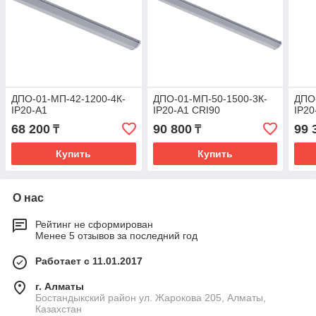
ДПО-01-МП-42-1200-4К-
ДПО-01-МП-50-1500-3К-
ДПО
IP20-А1
IP20-А1 CRI90
IP20
68 200
90 800
99 
₸
₸
Купить
Купить
О нас
Рейтинг не сформирован
Менее 5 отзывов за последний год
Работает с 11.01.2017
г. Алматы
Бостандыкский район ул. Жарокова 205, Алматы,
Казахстан