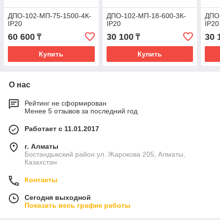
ДПО-102-MП-75-1500-4К-
ДПО-102-MП-18-600-3К-
ДПО
IP20
IP20
IP20
60 600
30 100
30 
₸
₸
Купить
Купить
О нас
Рейтинг не сформирован
Менее 5 отзывов за последний год
Работает с 11.01.2017
г. Алматы
Бостандыкский район ул. Жарокова 205, Алматы,
Казахстан
Контакты
Сегодня выходной
Показать весь график работы