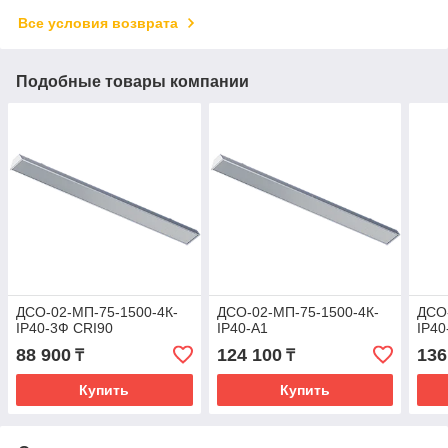
Все условия возврата
Подобные товары компании
ДСО-02-МП-75-1500-4К-
ДСО-02-МП-75-1500-4К-
ДСО
IP40-3Ф CRI90
IP40-A1
IP40
88 900
124 100
136
₸
₸
Купить
Купить