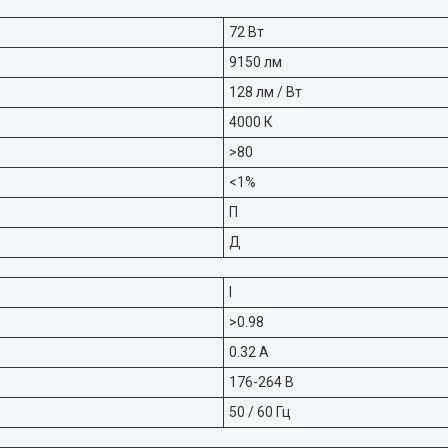
72 Вт
9150 лм
128 лм / Вт
4000 К
>80
<1%
П
Д
I
>0.98
0.32 А
176-264 В
50 / 60 Гц