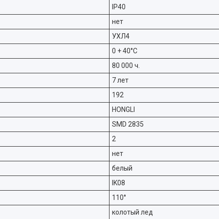
IP40
нет
УХЛ4
0 + 40°C
80 000 ч.
7 лет
192
HONGLI
SMD 2835
2
нет
белый
IK08
110°
колотый лед