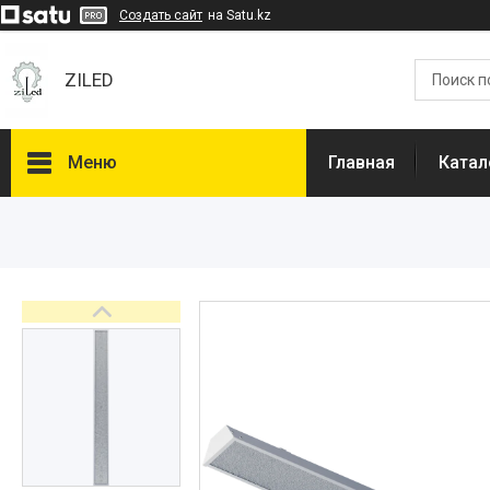
Создать сайт
на Satu.kz
ZILED
Меню
Главная
Катал
Каталог
GALAD
Световые Технологии
ФАРЛАЙТ
АСТЗ
NLCO
INNOLUX
О нас
Отзывы