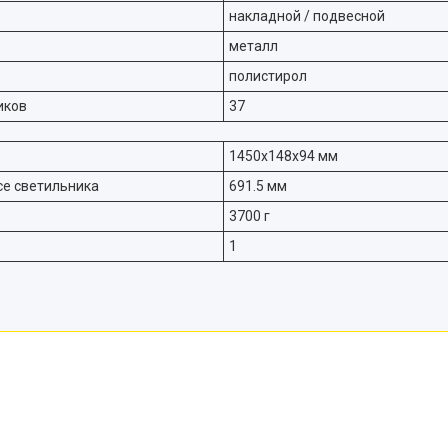
накладной / подвесной
металл
полистирол
иков
37
1450х148х94 мм
се светильника
691.5 мм
3700 г
1