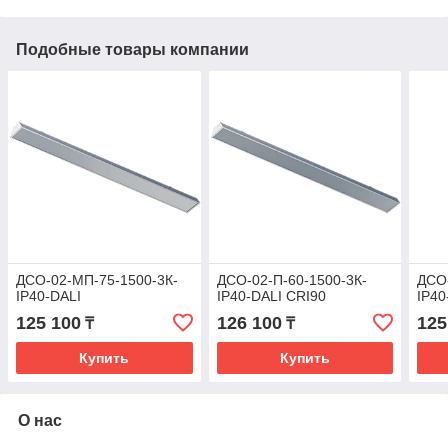
Подобные товары компании
ДСО-02-МП-75-1500-3К-
ДСО-02-П-60-1500-3К-
ДСО-
IP40-DALI
IP40-DALI CRI90
IP40
125 100
126 100
125
₸
₸
Купить
Купить
О нас