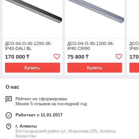
ДСО-04-О-30-1200-3К-
ДСО-04-О-30-1200-3К-
ДСО-
IP40-DALI BL
IP40 CRI90
IP40
170 000
75 800
170
₸
₸
Купить
Купить
О нас
Рейтинг не сформирован
Менее 5 отзывов за последний год
Работает с 11.01.2017
г. Алматы
Бостандыкский район ул. Жарокова 205, Алматы,
Казахстан