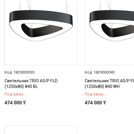
Класс пожароопасности
-
6
Класс энергоэффективности
A+
6
Коррелированная цветовая
температура (в сфере)
4000 K
6
Мощность светильника
1829000030
1829000040
128 Вт
2
Светильник TRIO.AS/P FLD
Светильник TRIO.AS/P F
(1250х80) 840 BL
(1250х80) 840 WH
36 Вт
4
Под заказ
Под заказ
Напряжение питания
474 000 ₸
474 000 ₸
230 В
6
Световой поток
11400 лм
2