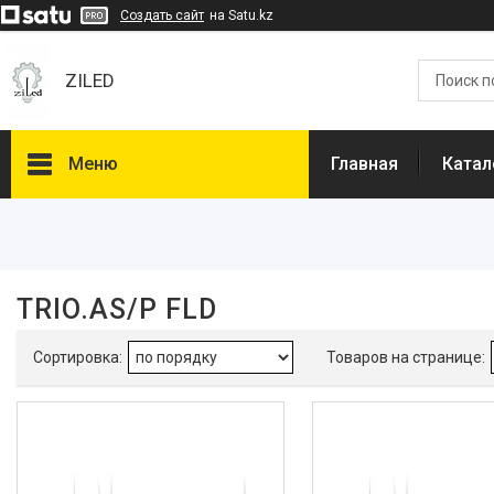
Создать сайт
на Satu.kz
ZILED
Меню
Главная
Катал
Фильтры
Цена
TRIO.AS/P FLD
Индекс цветопередачи (CRI)
>80
6
Класс защиты от поражения
током
I
6